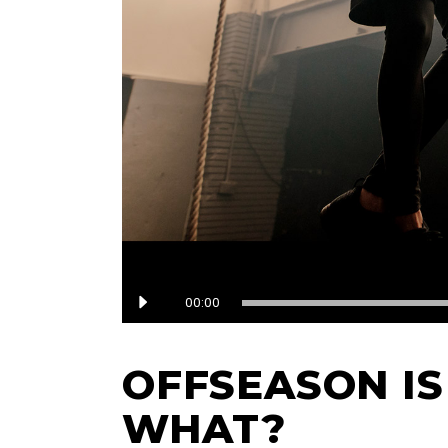
Audio
00:00
Player
OFFSEASON IS
WHAT?