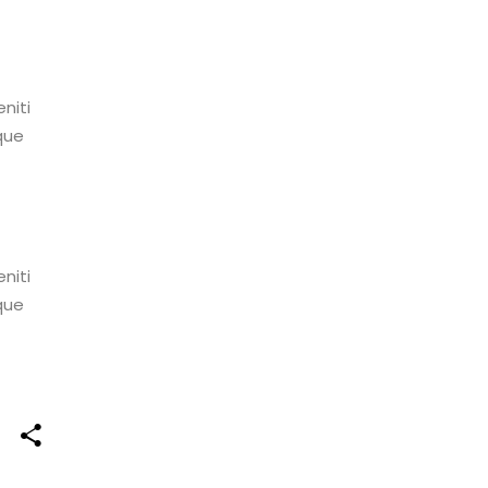
niti
que
niti
que