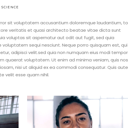
decrease
 SCIENCE
volume.
 error sit voluptatem accusantium doloremque laudantium, 
ore veritatis et quasi architecto beatae vitae dicta sunt
 voluptas sit aspernatur aut odit aut fugit, sed quia
e voluptatem sequi nesciunt. Neque porro quisquam est, qui
etur, adipisci velit.sed quia non numquam eius modi tempo
am quaerat voluptatem. Ut enim ad minima veniam, quis no
oriosam, nisi ut aliquid ex ea commodi consequatur. Quis aut
e velit esse quam nihil.