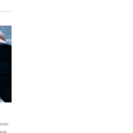
niti
que