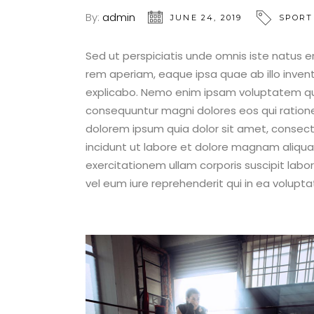
By:
admin
JUNE 24, 2019
SPORT
Sed ut perspiciatis unde omnis iste natus
rem aperiam, eaque ipsa quae ab illo invent
explicabo. Nemo enim ipsam voluptatem quia
consequuntur magni dolores eos qui ration
dolorem ipsum quia dolor sit amet, consect
incidunt ut labore et dolore magnam aliqu
exercitationem ullam corporis suscipit lab
vel eum iure reprehenderit qui in ea voluptat