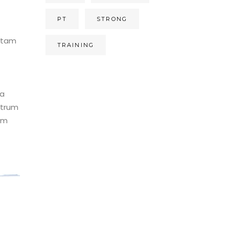
PT
STRONG
totam
TRAINING
ra
strum
em