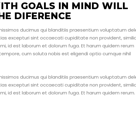
ITH GOALS IN MIND WILL
HE DIFERENCE
nissimos ducimus qui blanditiis praesentium voluptatum dele
as excepturi sint occaecati cupiditate non provident, simili
animi, id est laborum et dolorum fuga. Et harum quidem rerum
o tempore, cum soluta nobis est eligendi optio cumque nihil
nissimos ducimus qui blanditiis praesentium voluptatum dele
as excepturi sint occaecati cupiditate non provident, simili
animi, id est laborum et dolorum fuga. Et harum quidem rerum.