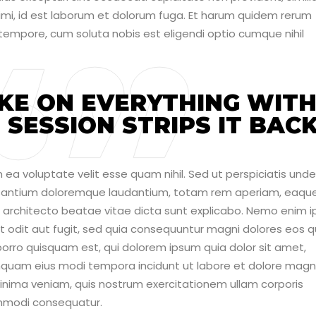
animi, id est laborum et dolorum fuga. Et harum quidem rerum
o tempore, cum soluta nobis est eligendi optio cumque nihil
KE ON EVERYTHING WIT
SESSION STRIPS IT BACK
 ea voluptate velit esse quam nihil. Sed ut perspiciatis unde
cusantium doloremque laudantium, totam rem aperiam, eaqu
asi architecto beatae vitae dicta sunt explicabo. Nemo enim 
t odit aut fugit, sed quia consequuntur magni dolores eos q
orro quisquam est, qui dolorem ipsum quia dolor sit amet,
numquam eius modi tempora incidunt ut labore et dolore ma
nima veniam, quis nostrum exercitationem ullam corporis
commodi consequatur.