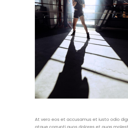
At vero eos et accusamus et iusto odio dig
atque corrupti quos dolores et quas molesti