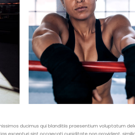
nissimos ducimus qui blanditiis praesentium voluptatum dele
as excepturi sint occaecati cupiditate non provident, simili