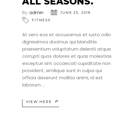
ALL SEASONS.
By:
admin
JUNE 25, 2019
FITNESS
At vero eos et accusamus et iusto odio
dignissimos ducimus qui blanditiis
praesentium voluptatum deleniti atque
corrupti quos dolores et quas molestias
excepturi sint occaecati cupiditate non
provident, similique sunt in culpa qui
officia deserunt mollitia animi, id est
laborum
VIEW HERE