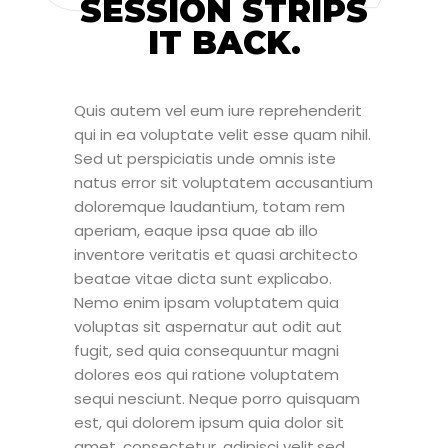
SESSION STRIPS
IT BACK.
Quis autem vel eum iure reprehenderit
qui in ea voluptate velit esse quam nihil.
Sed ut perspiciatis unde omnis iste
natus error sit voluptatem accusantium
doloremque laudantium, totam rem
aperiam, eaque ipsa quae ab illo
inventore veritatis et quasi architecto
beatae vitae dicta sunt explicabo.
Nemo enim ipsam voluptatem quia
voluptas sit aspernatur aut odit aut
fugit, sed quia consequuntur magni
dolores eos qui ratione voluptatem
sequi nesciunt. Neque porro quisquam
est, qui dolorem ipsum quia dolor sit
amet, consectetur, adipisci velit.sed