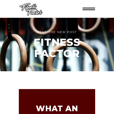
READ THE NEW POST
FITNESS
FACTOR
WHAT AN