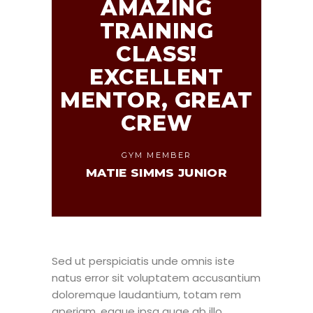
AMAZING
TRAINING
CLASS!
EXCELLENT
MENTOR, GREAT
CREW
GYM MEMBER
MATIE SIMMS JUNIOR
Sed ut perspiciatis unde omnis iste
natus error sit voluptatem accusantium
doloremque laudantium, totam rem
aperiam, eaque ipsa quae ab illo